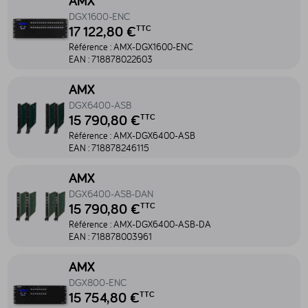
AMX
DGX1600-ENC
17 122,80 €
TTC
Référence :
AMX-DGX1600-ENC
EAN :
718878022603
Accéder au produit DGX6400-ASB - AMX-DGX6400-ASB
AMX
DGX6400-ASB
15 790,80 €
TTC
Référence :
AMX-DGX6400-ASB
EAN :
718878246115
Accéder au produit DGX6400-ASB-DAN - AMX-DGX6400-ASB-DA
AMX
DGX6400-ASB-DAN
15 790,80 €
TTC
Référence :
AMX-DGX6400-ASB-DA
EAN :
718878003961
Accéder au produit DGX800-ENC - AMX-DGX800-ENC
AMX
DGX800-ENC
15 754,80 €
TTC