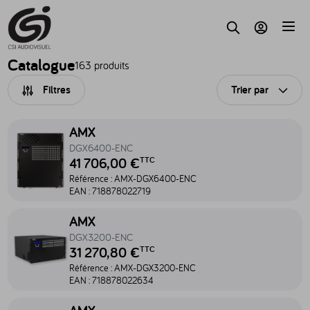
Accèder au contenu
Parc
Recherche
Mon compte
Catalogue
163 produits
Filtres
Trier par
Ouvri
Accéder au produit DGX6400-ENC - AMX-DGX6400-ENC
AMX
DGX6400-ENC
41 706,00 €
TTC
Référence :
AMX-DGX6400-ENC
EAN :
718878022719
Accéder au produit DGX3200-ENC - AMX-DGX3200-ENC
AMX
DGX3200-ENC
31 270,80 €
TTC
Référence :
AMX-DGX3200-ENC
EAN :
718878022634
Accéder au produit DGX1600-ENC - AMX-DGX1600-ENC