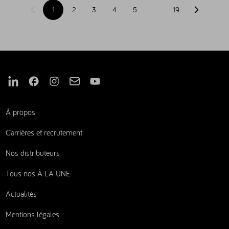
1
2
3
4
5
…
19
Page précédente
Page suiva
Nous suivre sur Linkedin
Nous suivre sur Facebook
Nous suivre sur Instagram
Nous suivre sur Mail
Nous suivre sur Youtube
À propos
Carrières et recrutement
Nos distributeurs
Tous nos À LA UNE
Actualités
Mentions légales