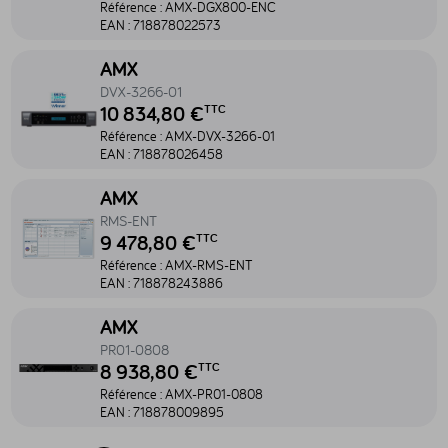
Référence :
AMX-DGX800-ENC
EAN :
718878022573
Accéder au produit DVX-3266-01 - AMX-DVX-3266-01
AMX
DVX-3266-01
10 834,80 €
TTC
Référence :
AMX-DVX-3266-01
EAN :
718878026458
Accéder au produit RMS-ENT - AMX-RMS-ENT
AMX
RMS-ENT
9 478,80 €
TTC
Référence :
AMX-RMS-ENT
EAN :
718878243886
Accéder au produit PR01-0808 - AMX-PR01-0808
AMX
PR01-0808
8 938,80 €
TTC
Référence :
AMX-PR01-0808
EAN :
718878009895