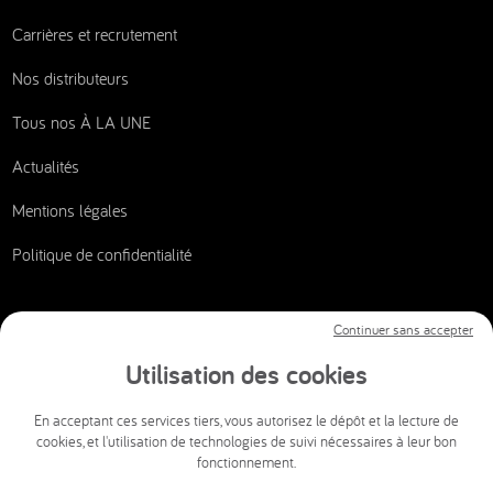
Carrières et recrutement
Nos distributeurs
Tous nos À LA UNE
Actualités
Mentions légales
Politique de confidentialité
Continuer sans accepter
Nous contacter
Utilisation des cookies
CSI AUDIOVISUEL
En acceptant ces services tiers, vous autorisez le dépôt et la lecture de
cookies, et l'utilisation de technologies de suivi nécessaires à leur bon
info@csi-audiovisuel.com
fonctionnement.
Mon espace client SAV accessible 24h/24 et 7j/7.