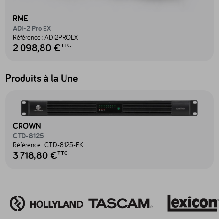
RME
ADI-2 Pro EX
Référence :
ADI2PROEX
2 098,80 €
TTC
Produits à la Une
Accéder au produit CTD-8125 - CTD-8125-EK
CROWN
CTD-8125
Référence :
CTD-8125-EK
3 718,80 €
TTC