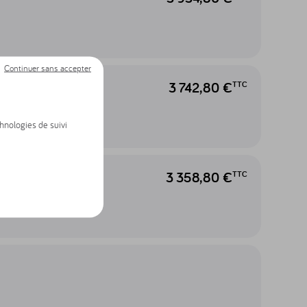
Continuer sans accepter
3 742,80 €
TTC
ascam
chnologies de suivi
3 358,80 €
TTC