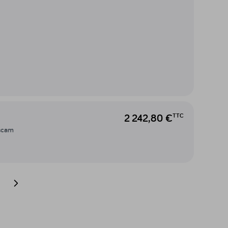
2 242,80 €
TTC
ascam
Page suivante