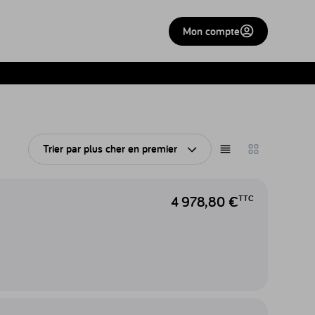
Mon compte
Trier par
plus cher en premier
Ouvrir le tri
Afficher en liste
Afficher en gri
4 978,80 €
TTC