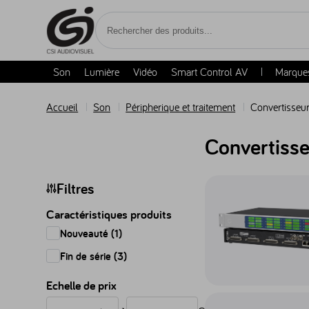
Accèder au contenu
Son
Lumière
Vidéo
Smart Control AV
Marque
Accueil
Son
Péripherique et traitement
Convertisseu
Convertisse
Accéder au produit Co
Filtres
Caractéristiques produits
Nouveauté (1)
Fin de série (3)
Echelle de prix
Accéder au produit Co
€
€