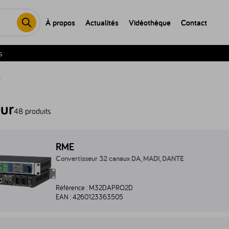
À propos
Actualités
Vidéothèque
Contact
s
r
ur
48 produits
nvertisseur 32 canaux DA, MADI, DANTE - M32DAPRO2D
RME
Convertisseur 32 canaux DA, MADI, DANTE
Référence :
M32DAPRO2D
EAN :
4260123363505
nvertisseur 32 canaux AD, MADI, DANTE - M32ADPRO2D