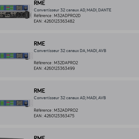
RME
Convertisseur 32 canaux AD, MADI, DANTE
Référence :
M32ADPRO2D
EAN :
4260123363482
nvertisseur 32 canaux DA, MADI, AVB - M32DAPRO2
RME
Convertisseur 32 canaux DA, MADI, AVB
Référence :
M32DAPRO2
EAN :
4260123363499
nvertisseur 32 canaux AD, MADI, AVB - M32ADPRO2
RME
Convertisseur 32 canaux AD, MADI, AVB
Référence :
M32ADPRO2
EAN :
4260123363475
nvertisseur AD DA 36 canaux Dante - M1620PRO-D
RME