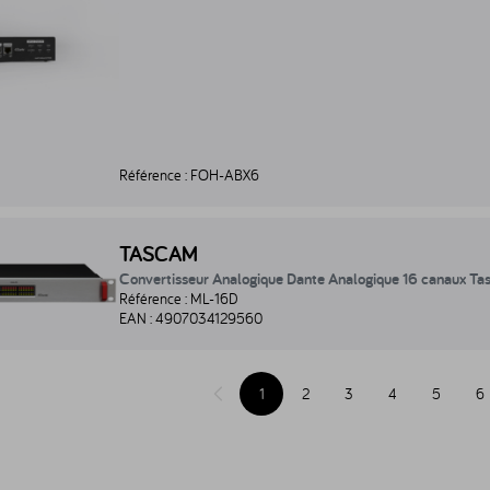
Référence :
FOH-ABX6
vertisseur Analogique Dante Analogique 16 canaux Tascam - ML-16D
TASCAM
Convertisseur Analogique Dante Analogique 16 canaux T
Référence :
ML-16D
EAN :
4907034129560
1
2
3
4
5
6
Page précédente