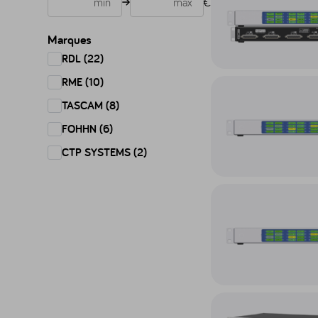
€
Marques
RDL (22)
RME (10)
Accéder au produit Co
TASCAM (8)
FOHHN (6)
CTP SYSTEMS (2)
Accéder au produit Co
Accéder au produit Co