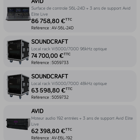
AVID
Surface de controle S6L-24D + 3 ans de support Avid
Elite Live
86 758,80 €
TTC
Référence :
AV-S6L-24D
Accéder au produit Local rack Vi5000/7000 96kHz optique - 505
SOUNDCRAFT
Local rack Vi5000/7000 96kHz optique
74 700,00 €
TTC
Référence :
5059733
Accéder au produit Local rack Vi5000/7000 48kHz optique - 505
SOUNDCRAFT
Local rack Vi5000/7000 48kHz optique
63 598,80 €
TTC
Référence :
5059732
Accéder au produit Moteur audio 192 entrées + 3 ans de support Avid 
AVID
Moteur audio 192 entrées + 3 ans de support Avid Elite
Live
62 398,80 €
TTC
Référence :
AV-E6L-192