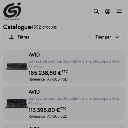
Accèder au contenu
Parc
Recherche
Mon compte
Catalogue
4652 produits
Filtres
Trier par
Ouvri
Accéder au produit Surface de controle S6L-48D + 3 ans de support 
AVID
Surface de controle S6L-48D + 3 ans de support Avid
Elite Live
165 238,80 €
TTC
Référence :
AV-S6L-48D
Accéder au produit Surface de controle S6L-32D + 3 ans de support 
AVID
Surface de controle S6L-32D + 3 ans de support Avid
Elite Live
113 398,80 €
TTC
Référence :
AV-S6L-32D
Accéder au produit Surface de controle S6L-24D + 3 ans de support 