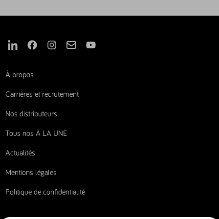
Nous suivre sur Linkedin
Nous suivre sur Facebook
Nous suivre sur Instagram
Nous suivre sur Mail
Nous suivre sur Youtube
À propos
Carrières et recrutement
Nos distributeurs
Tous nos À LA UNE
Actualités
Mentions légales
Politique de confidentialité