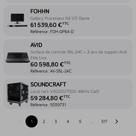
Accéder au produit Gallery Processeur 64 I/O Dante - FOH-GP64-D
FOHHN
Gallery Processeur 64 I/O Dante
61 539,60 €
TTC
Référence :
FOH-GP64-D
Accéder au produit Surface de controle S6L-24C + 3 ans de support 
AVID
Surface de controle S6L-24C + 3 ans de support Avid
Elite Live
60 598,80 €
TTC
Référence :
AV-S6L-24C
Accéder au produit Local rack Vi5000/7000 48kHz Cat5 - 505973
SOUNDCRAFT
Local rack Vi5000/7000 48kHz Cat5
59 284,80 €
TTC
Référence :
5059731
1
2
3
4
5
…
517
Page précédente
Page suiva