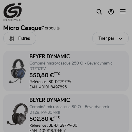
Accèder au contenu
Parc
Recherche
Mon compte
Micro Casque
7 produits
Filtres
Trier par
Ouvri
Accéder au produit Combiné micro/casque 250 O - Beyerdynamic
BEYER DYNAMIC
Combiné micro/casque 250 O - Beyerdynamic
DT797PV
550,80 €
TTC
Référence :
BD-DT797PV
EAN :
4010118497896
Accéder au produit Combiné micro/casque 80 O - Beyerdynamic
BEYER DYNAMIC
Combiné micro/casque 80 O - Beyerdynamic
DT297PV-80MKII
502,80 €
TTC
Référence :
BD-DT297PV-80
EAN :
4010118701467