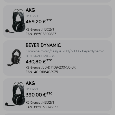
Accéder au produit HSC271 - HSC271
AKG
HSC271
469,20 €
TTC
Référence :
HSC271
EAN :
885038028871
Accéder au produit Combiné micro/casque 200/50 O - Beyerdy
BEYER DYNAMIC
Combiné micro/casque 200/50 O - Beyerdynamic
DT109-200-50-BK
430,80 €
TTC
Référence :
BD-DT109-200-50-BK
EAN :
4010118402975
Accéder au produit HSD271 - HSD271
AKG
HSD271
390,00 €
TTC
Référence :
HSD271
EAN :
885038028857