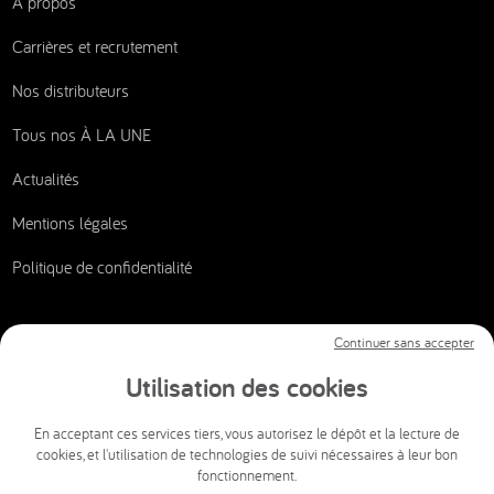
À propos
Carrières et recrutement
Nos distributeurs
Tous nos À LA UNE
Actualités
Mentions légales
Politique de confidentialité
Continuer sans accepter
Nous contacter
Utilisation des cookies
CSI AUDIOVISUEL
En acceptant ces services tiers, vous autorisez le dépôt et la lecture de
cookies, et l'utilisation de technologies de suivi nécessaires à leur bon
info@csi-audiovisuel.com
fonctionnement.
Mon espace client SAV accessible 24h/24 et 7j/7.