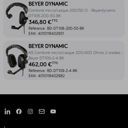
Accéder au produit Combiné micro/casque 200/50 O - Beyerdy
BEYER DYNAMIC
Combiné micro/casque 200/50 O - Beyerdynamic
DT108-200-50-BK
346,80 €
TTC
Référence :
BD-DT108-200-50-BK
EAN :
4010118402951
Accéder au produit NS Combiné micro/casque 200/400 Ohms, 2 or
BEYER DYNAMIC
NS Combiné micro/casque 200/400 Ohms, 2 oreilles -
Beyer DT109-2-4-BK
462,00 €
TTC
Référence :
BD-DT109-2-4-BK
EAN :
4010118402982
Nous suivre sur Linkedin
Nous suivre sur Facebook
Nous suivre sur Instagram
Nous suivre sur Mail
Nous suivre sur Youtube