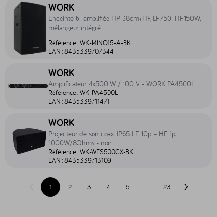
Accéder au produit Enceinte bi-amplifiée HP 38cm+HF, LF750+HF1
WORK
Enceinte bi-amplifiée HP 38cm+HF, LF750+HF150W,
mélangeur intégré
Référence :
WK-MINO15-A-BK
EAN :
8435339707344
Accéder au produit Amplificateur 4x500 W / 100 V - WORK PA4
WORK
Amplificateur 4x500 W / 100 V - WORK PA4500L
Référence :
WK-PA4500L
EAN :
8435339711471
Accéder au produit Projecteur de son coax. IP65, LF 10p + HF 1p
WORK
Projecteur de son coax. IP65, LF 10p + HF 1p,
1000W/8Ohms - noir
Référence :
WK-WFS500CX-BK
EAN :
8435339713109
1
2
3
4
5
…
23
Page précédente
Page suiva