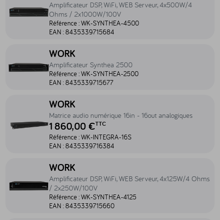
Amplificateur DSP, WiFi, WEB Serveur, 4x500W/4
Ohms / 2x1000W/100V
Référence :
WK-SYNTHEA-4500
EAN :
8435339715684
Accéder au produit Amplificateur Synthea 2500 - WK-SYNTHEA-2
WORK
Amplificateur Synthea 2500
Référence :
WK-SYNTHEA-2500
EAN :
8435339715677
Accéder au produit Matrice audio numérique 16in - 16out analogiq
WORK
Matrice audio numérique 16in - 16out analogiques
1 860,00 €
TTC
Référence :
WK-INTEGRA-16S
EAN :
8435339716384
Accéder au produit Amplificateur DSP, WiFi, WEB Serveur, 4x1
WORK
Amplificateur DSP, WiFi, WEB Serveur, 4x125W/4 Ohms
/ 2x250W/100V
Référence :
WK-SYNTHEA-4125
EAN :
8435339715660