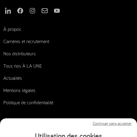
Nous suivre sur Linkedin
Nous suivre sur Facebook
Nous suivre sur Instagram
Nous suivre sur Mail
Nous suivre sur Youtube
À propos
Carrières et recrutement
Nos distributeurs
Tous nos À LA UNE
Actualités
Mentions légales
Politique de confidentialité
Continuer sans accepter
Nous contacter
Utilisation des cookies