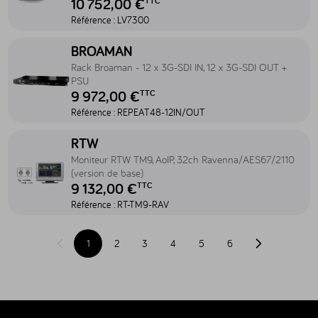
10 752,00 €
TTC
Référence :
LV7300
Accéder au produit Rack Broaman - 12 x 3G-SDI IN, 12 x 3G-SDI 
BROAMAN
Rack Broaman - 12 x 3G-SDI IN, 12 x 3G-SDI OUT +
PSU
9 972,00 €
TTC
Référence :
REPEAT48-12IN/OUT
Accéder au produit Moniteur RTW TM9, AoIP, 32ch Ravenna/AES67/
RTW
Moniteur RTW TM9, AoIP, 32ch Ravenna/AES67/2110
(version de base)
9 132,00 €
TTC
Référence :
RT-TM9-RAV
1
2
3
4
5
6
Page précédente
Page suivante