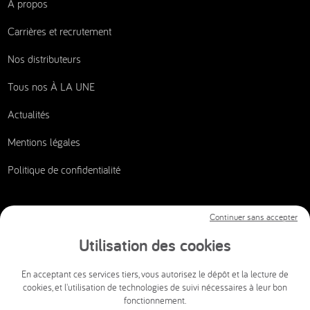
À propos
Carrières et recrutement
Nos distributeurs
Tous nos À LA UNE
Actualités
Mentions légales
Politique de confidentialité
Continuer sans accepter
Nous contacter
Utilisation des cookies
CSI AUDIOVISUEL
En acceptant ces services tiers, vous autorisez le dépôt et la lecture de
cookies, et l'utilisation de technologies de suivi nécessaires à leur bon
info@csi-audiovisuel.com
fonctionnement.