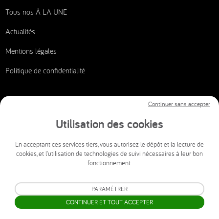
Tous nos À LA UNE
Actualités
Mentions légales
Politique de confidentialité
Continuer sans accepter
Nous contacter
Utilisation des cookies
CSI AUDIOVISUEL
En acceptant ces services tiers, vous autorisez le dépôt et la lecture de
cookies, et l'utilisation de technologies de suivi nécessaires à leur bon
info@csi-audiovisuel.com
fonctionnement.
Mon espace client SAV accessible 24h/24 et 7j/7.
PARAMÉTRER
CONTINUER ET TOUT ACCEPTER
© 2026 CSI AUDIOVISUEL