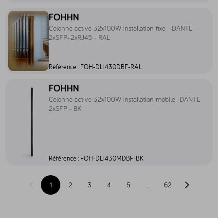
Accéder au produit Colonne active 32x100W installation fixe - 
FOHHN
Colonne active 32x100W installation fixe - DANTE
2xSFP+2xRJ45 - RAL
Référence :
FOH-DLI430DBF-RAL
Accéder au produit Colonne active 32x100W installation mobile-
FOHHN
Colonne active 32x100W installation mobile- DANTE
2xSFP - BK
Référence :
FOH-DLI430MDBF-BK
1
2
3
4
5
…
62
Page précédente
Page suiva