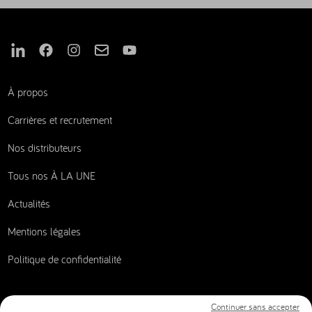
Nous suivre sur Linkedin
Nous suivre sur Facebook
Nous suivre sur Instagram
Nous suivre sur Mail
Nous suivre sur Youtube
À propos
Carrières et recrutement
Nos distributeurs
Tous nos À LA UNE
Actualités
Mentions légales
Politique de confidentialité
Continuer sans accepter