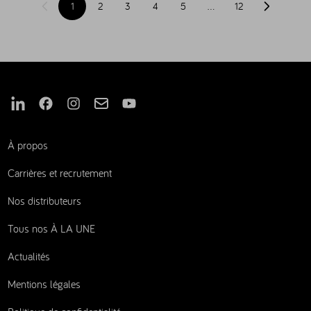
1
2
3
4
5
…
12
Page précédente
Page suiva
Nous suivre sur Linkedin
Nous suivre sur Facebook
Nous suivre sur Instagram
Nous suivre sur Mail
Nous suivre sur Youtube
À propos
Carrières et recrutement
Nos distributeurs
Tous nos À LA UNE
Actualités
Mentions légales