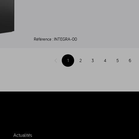
Référence :
INTEGRA-00
1
2
3
4
5
6
Page précédente
Actualités