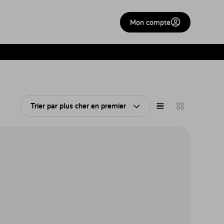
Mon compte
Trier par
plus cher en premier
Ouvrir le tri
Afficher en liste
Afficher en gri