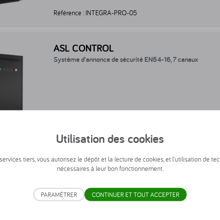
Référence :
INTEGRA-PRO-05
tème d'annonce de sécurité EN54-16, 7 canaux - INTEGRA-07
ASL CONTROL
Système d'annonce de sécurité EN54-16, 7 canaux
Utilisation des cookies
Référence :
INTEGRA-07
ervices tiers, vous autorisez le dépôt et la lecture de cookies, et l'utilisation de te
nécessaires à leur bon fonctionnement.
tème Intégra réseau Dante - 3 canaux - INTEGRA-PRO-03
ASL CONTROL
PARAMÉTRER
CONTINUER ET TOUT ACCEPTER
Système Intégra réseau Dante - 3 canaux