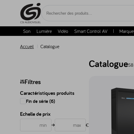
Accèder au contenu
Son
Lumière
Vidéo
Smart Control AV
Marque
Accueil
Catalogue
Catalogue
58
Accéder au produit Sy
Filtres
Caractéristiques produits
Fin de série (6)
Echelle de prix
€
€
€