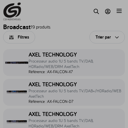
Accèder au contenu
Parc
Recherche
Mon compte
Broadcast
19 produits
Filtres
Trier par
Ouvri
Accéder au produit Processeur audio 1U 5 bands TV/DAB, HDRad
AXEL TECHNOLOGY
Processeur audio 1U 5 bands TV/DAB,
HDRadio/WEB/DRM AxelTech
Référence :
AX-FALCON-X7
Accéder au produit Processeur audio 1U 5 bands TV/DAB+/HDRad
AXEL TECHNOLOGY
Processeur audio 1U 5 bands TV/DAB+/HDRadio/WEB
AxelTech
Référence :
AX-FALCON-D7
Accéder au produit Processeur audio 1U 5 bands TV/DAB, HDRad
AXEL TECHNOLOGY
Processeur audio 1U 5 bands TV/DAB,
HDRadio/WEB/DRM AxelTech