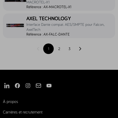
MACROTEL-X1
Référence :
AX-MACROTEL-X1
Accéder au produit Interface Dante compat. AES/SMPTE pour Falco
AXEL TECHNOLOGY
Interface Dante compat. AES/SMPTE pour Falcon,
AxelTech
Référence :
AX-FALC-DANTE
1
2
3
Page précédente
Page suivante
Nous suivre sur Linkedin
Nous suivre sur Facebook
Nous suivre sur Instagram
Nous suivre sur Mail
Nous suivre sur Youtube
À propos
Carrières et recrutement