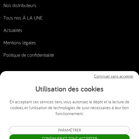
Nos distributeurs
Tous nos À LA UNE
Actualités
Mentions légales
Politique de confidentialité
Continuer sans accepter
Nous contacter
Utilisation des cookies
CSI AUDIOVISUEL
En acceptant ces services tiers, vous autorisez le dépôt et la lecture de
cookies, et l'utilisation de technologies de suivi nécessaires à leur bon
info@csi-audiovisuel.com
fonctionnement.
Mon espace client SAV accessible 24h/24 et 7j/7.
PARAMÉTRER
CONTINUER ET TOUT ACCEPTER