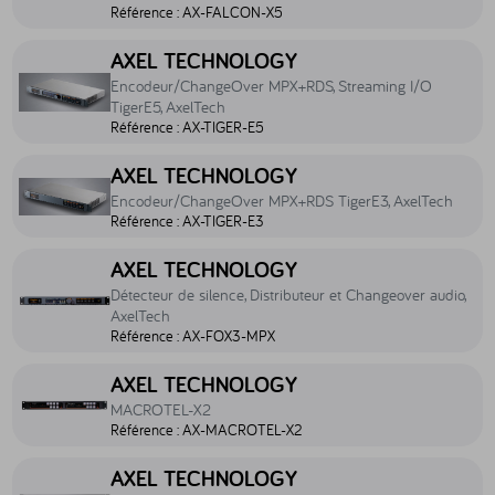
Référence :
AX-FALCON-X5
Accéder au produit Encodeur/ChangeOver MPX+RDS, Streaming I/O 
AXEL TECHNOLOGY
Encodeur/ChangeOver MPX+RDS, Streaming I/O
TigerE5, AxelTech
Référence :
AX-TIGER-E5
Accéder au produit Encodeur/ChangeOver MPX+RDS TigerE3, AxelT
AXEL TECHNOLOGY
Encodeur/ChangeOver MPX+RDS TigerE3, AxelTech
Référence :
AX-TIGER-E3
Accéder au produit Détecteur de silence, Distributeur et Changeover
AXEL TECHNOLOGY
Détecteur de silence, Distributeur et Changeover audio,
AxelTech
Référence :
AX-FOX3-MPX
Accéder au produit MACROTEL-X2 - AX-MACROTEL-X2
AXEL TECHNOLOGY
MACROTEL-X2
Référence :
AX-MACROTEL-X2
Accéder au produit MACROTEL-X1 - AX-MACROTEL-X1
AXEL TECHNOLOGY