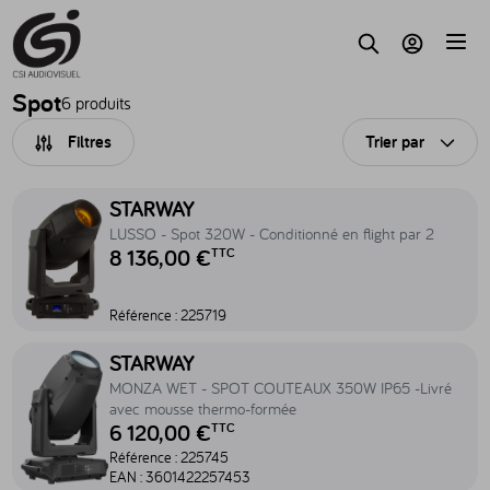
Accèder au contenu
Parc
Recherche
Mon compte
Spot
6 produits
Filtres
Trier par
Ouvri
Accéder au produit LUSSO - Spot 320W - Conditionné en flight par 
STARWAY
LUSSO - Spot 320W - Conditionné en flight par 2
8 136,00 €
TTC
Référence :
225719
Accéder au produit MONZA WET - SPOT COUTEAUX 350W IP65 -Li
STARWAY
MONZA WET - SPOT COUTEAUX 350W IP65 -Livré
avec mousse thermo-formée
6 120,00 €
TTC
Référence :
225745
EAN :
3601422257453