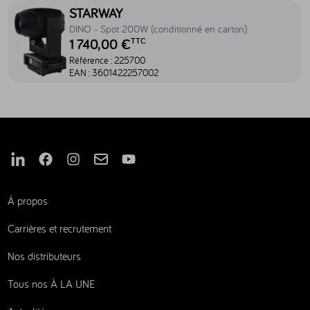
Accéder au produit DINO - Spot 200W (conditionné en carton) - 22
STARWAY
DINO - Spot 200W (conditionné en carton)
1 740,00 €
TTC
Référence :
225700
EAN :
3601422257002
Nous suivre sur Linkedin
Nous suivre sur Facebook
Nous suivre sur Instagram
Nous suivre sur Mail
Nous suivre sur Youtube
À propos
Carrières et recrutement
Nos distributeurs
Tous nos À LA UNE