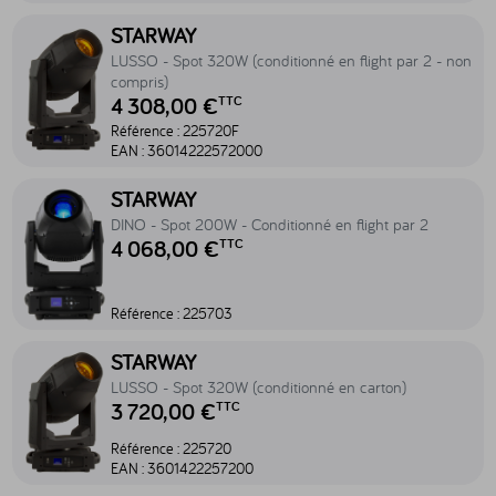
Accéder au produit LUSSO - Spot 320W (conditionné en flight par 2
STARWAY
LUSSO - Spot 320W (conditionné en flight par 2 - non
compris)
4 308,00 €
TTC
Référence :
225720F
EAN :
36014222572000
Accéder au produit DINO - Spot 200W - Conditionné en flight par 2
STARWAY
DINO - Spot 200W - Conditionné en flight par 2
4 068,00 €
TTC
Référence :
225703
Accéder au produit LUSSO - Spot 320W (conditionné en carton) - 
STARWAY
LUSSO - Spot 320W (conditionné en carton)
3 720,00 €
TTC
Référence :
225720
EAN :
3601422257200