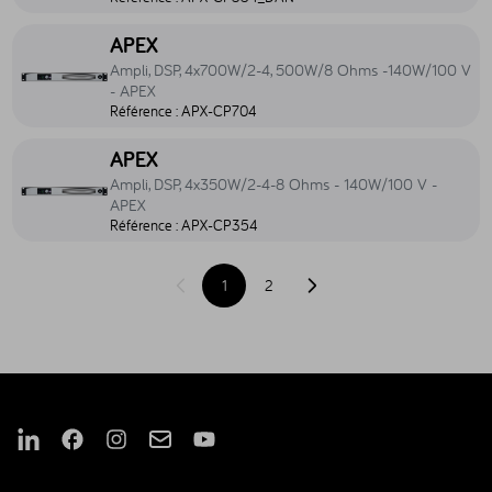
Accéder au produit Ampli, DSP, 4x700W/2-4, 500W/8 Ohms -140
APEX
Ampli, DSP, 4x700W/2-4, 500W/8 Ohms -140W/100 V
- APEX
Référence :
APX-CP704
Accéder au produit Ampli, DSP, 4x350W/2-4-8 Ohms - 140W/100
APEX
Ampli, DSP, 4x350W/2-4-8 Ohms - 140W/100 V -
APEX
Référence :
APX-CP354
1
2
Page précédente
Page suivante
Nous suivre sur Linkedin
Nous suivre sur Facebook
Nous suivre sur Instagram
Nous suivre sur Mail
Nous suivre sur Youtube