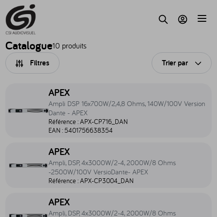
Accèder au contenu
Parc
Recherche
Mon compte
Catalogue
10 produits
Filtres
Trier par
Ouvri
Accéder au produit Ampli DSP 16x700W/2,4,8 Ohms, 140W/100V 
APEX
Ampli DSP 16x700W/2,4,8 Ohms, 140W/100V Version
Dante - APEX
Référence :
APX-CP716_DAN
EAN :
5401756638354
Accéder au produit Ampli, DSP, 4x3000W/2-4, 2000W/8 Ohms 
APEX
Ampli, DSP, 4x3000W/2-4, 2000W/8 Ohms
-2500W/100V VersioDante- APEX
Référence :
APX-CP3004_DAN
Accéder au produit Ampli, DSP, 4x3000W/2-4, 2000W/8 Ohms 
APEX
Ampli, DSP, 4x3000W/2-4, 2000W/8 Ohms