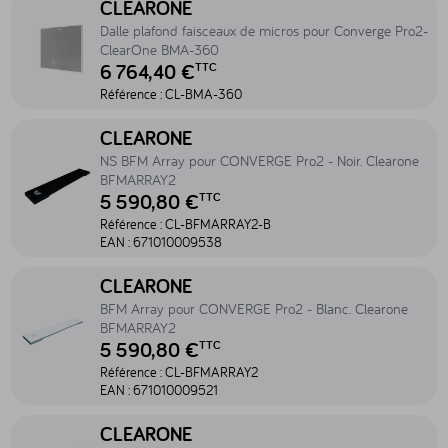
CLEARONE
Dalle plafond faisceaux de micros pour Converge Pro2-
ClearOne BMA-360
6 764,40 €
TTC
Référence :
CL-BMA-360
Accéder au produit NS BFM Array pour CONVERGE Pro2 - Noir. C
CLEARONE
NS BFM Array pour CONVERGE Pro2 - Noir. Clearone
BFMARRAY2
5 590,80 €
TTC
Référence :
CL-BFMARRAY2-B
EAN :
671010009538
Accéder au produit BFM Array pour CONVERGE Pro2 - Blanc. Cl
CLEARONE
BFM Array pour CONVERGE Pro2 - Blanc. Clearone
BFMARRAY2
5 590,80 €
TTC
Référence :
CL-BFMARRAY2
EAN :
671010009521
Accéder au produit Ensemble comprenant USB expander, dalle B
CLEARONE