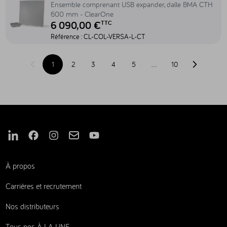
Ensemble comprenant USB expander, dalle BMA CTH
600 mm - ClearOne
6 090,00 €
TTC
Référence :
CL-COL-VERSA-L-CT
1
2
3
4
5
…
10
Page précédente
Page suiva
Nous suivre sur Linkedin
Nous suivre sur Facebook
Nous suivre sur Instagram
Nous suivre sur Mail
Nous suivre sur Youtube
À propos
Carrières et recrutement
Nos distributeurs
Tous nos À LA UNE