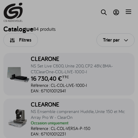
Accèder au contenu
Parc
Recherche
Mon compte
Catalogue
84 produits
Filtres
Trier par
Ouvri
Accéder au produit NS Set Live C600, Unite 200, CP2 48V, BMA-C
CLEARONE
NS Set Live C600, Unite 200, CP2 48V, BMA-
CT,ClearOne-COL-LIVE-1000-I
16 730,40 €
TTC
Référence :
CL-COL-LIVE-1000-I
EAN :
671010012941
Accéder au produit NS Ensemble comprenant Huddle, Unite 150 et 
CLEARONE
NS Ensemble comprenant Huddle, Unite 150 et Mic
Array Pro W - ClearOn
Occasion uniquement
Référence :
CL-COL-VERSA-P-150
EAN :
671010012231