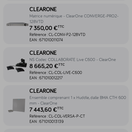
Accéder au produit Matrice numérique - ClearOne CONVERGE-PR
CLEARONE
Matrice numérique - ClearOne CONVERGE-PRO2-
128VTD
7 350,00 €
TTC
Référence :
CL-CONV-P2-128VTD
EAN :
671010011074
Accéder au produit NS Codec COLLABORATE Live C600 - ClearOn
CLEARONE
NS Codec COLLABORATE Live C600 - ClearOne
8 665,20 €
TTC
Référence :
CL-COL-LIVE-C600
EAN :
671010012217
Accéder au produit Ensemble comprenant 1 x Huddle, dalle BMA 
CLEARONE
Ensemble comprenant 1 x Huddle, dalle BMA CTH 600
mm - ClearOne
7 443,60 €
TTC
Référence :
CL-COL-VERSA-P-CT
EAN :
671010013139
Accéder au produit Dalle plafond faisceaux de micros pour Conv