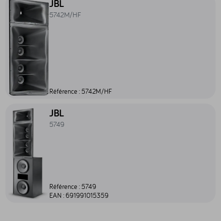
JBL
5742M/HF
Référence :
5742M/HF
Accéder au produit 5749 - 5749
JBL
5749
Référence :
5749
EAN :
691991015359