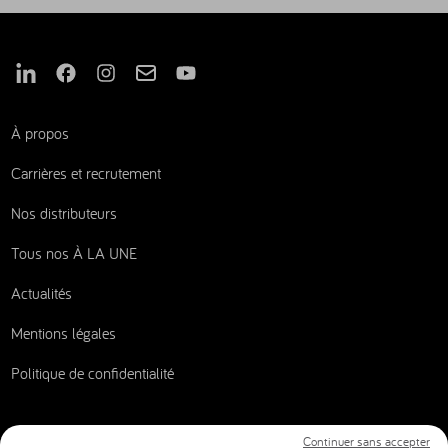
Nous suivre sur Linkedin
Nous suivre sur Facebook
Nous suivre sur Instagram
Nous suivre sur Mail
Nous suivre sur Youtube
À propos
Carrières et recrutement
Nos distributeurs
Tous nos À LA UNE
Actualités
Mentions légales
Politique de confidentialité
Continuer sans accepter