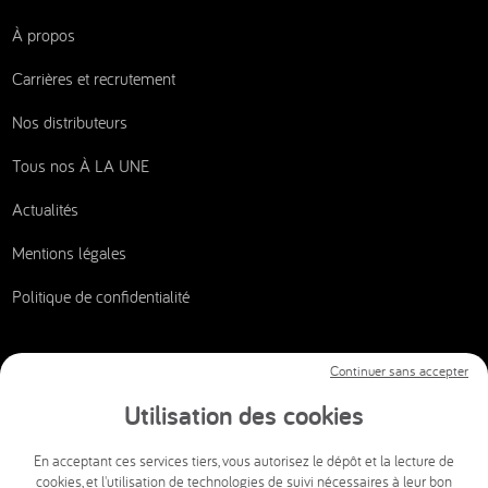
À propos
Carrières et recrutement
Nos distributeurs
Tous nos À LA UNE
Actualités
Mentions légales
Politique de confidentialité
Continuer sans accepter
Nous contacter
Utilisation des cookies
CSI AUDIOVISUEL
En acceptant ces services tiers, vous autorisez le dépôt et la lecture de
cookies, et l'utilisation de technologies de suivi nécessaires à leur bon
info@csi-audiovisuel.com