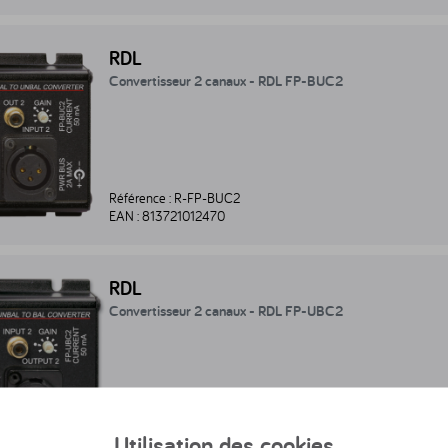
nvertisseur 2 canaux - RDL FP-BUC2 - R-FP-BUC2
RDL
Convertisseur 2 canaux - RDL FP-BUC2
Référence :
R-FP-BUC2
EAN :
813721012470
nvertisseur 2 canaux - RDL FP-UBC2 - R-FP-UBC2
RDL
Convertisseur 2 canaux - RDL FP-UBC2
Référence :
R-FP-UBC2
Utilisation des cookies