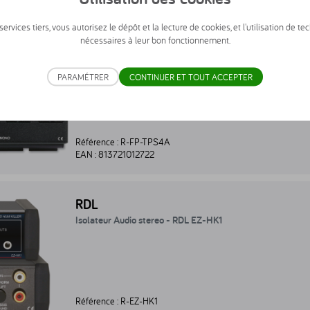
EAN :
813721012418
ervices tiers, vous autorisez le dépôt et la lecture de cookies, et l'utilisation de te
etteur audio - RDL FP-TPS4A - R-FP-TPS4A
nécessaires à leur bon fonctionnement.
RDL
Emetteur audio - RDL FP-TPS4A
PARAMÉTRER
CONTINUER ET TOUT ACCEPTER
Référence :
R-FP-TPS4A
EAN :
813721012722
lateur Audio stereo - RDL EZ-HK1 - R-EZ-HK1
RDL
Isolateur Audio stereo - RDL EZ-HK1
Référence :
R-EZ-HK1