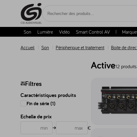
Accèder au contenu
Son
Lumière
Vidéo
Smart Control AV
Marque
Accueil
Son
Péripherique et traitement
Boite de direc
Active
12 produits
Accéder au produit Co
Filtres
Caractéristiques produits
Fin de série (1)
Echelle de prix
€
€
€
Accéder au produit Co