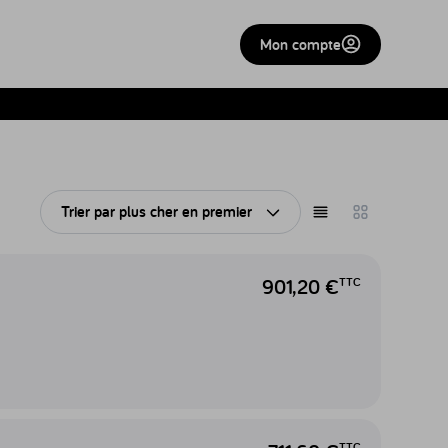
Mon compte
Trier par
plus cher en premier
Ouvrir le tri
Afficher en liste
Afficher en gri
901,20 €
TTC
TTC