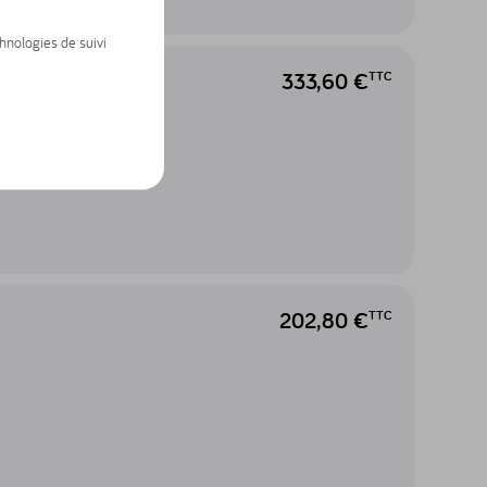
chnologies de suivi
333,60 €
TTC
202,80 €
TTC