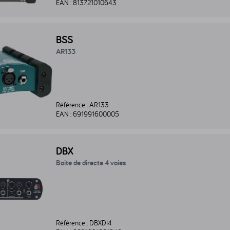
EAN :
813721010643
133 - AR133
BSS
AR133
Référence :
AR133
EAN :
691991600005
e de directe 4 voies - DBXDI4
DBX
Boite de directe 4 voies
Référence :
DBXDI4