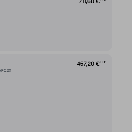
711,60 €
FC2X
457,20 €
TTC
-AFC2X