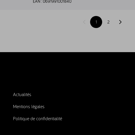
EAN :
0691991001840
1
2
Page précédente
Page sui
Actualités
Mentions légales
Politique de confidentialité