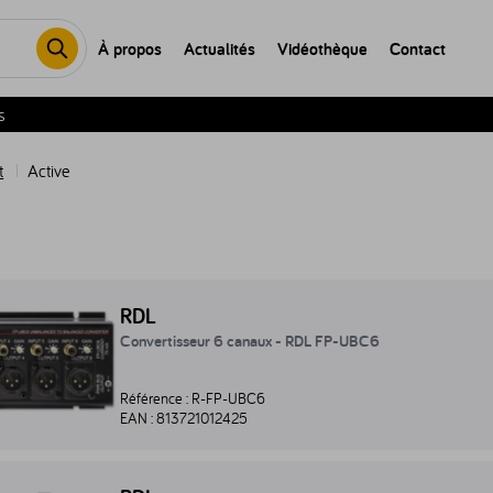
À propos
Actualités
Vidéothèque
Contact
s
t
Active
nvertisseur 6 canaux - RDL FP-UBC6 - R-FP-UBC6
RDL
Convertisseur 6 canaux - RDL FP-UBC6
Référence :
R-FP-UBC6
EAN :
813721012425
nvertisseur audio - RDL RU-AFC2 - R-RU-AFC2