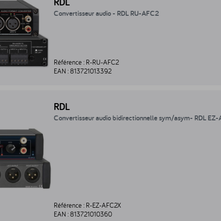
RDL
Convertisseur audio - RDL RU-AFC2
Référence :
R-RU-AFC2
EAN :
813721013392
vertisseur audio bidirectionnelle sym/asym- RDL EZ-AFC2X - R-EZ-A
RDL
Convertisseur audio bidirectionnelle sym/asym- RDL EZ
Référence :
R-EZ-AFC2X
EAN :
813721010360