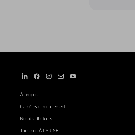
Nous suivre sur Linkedin
Nous suivre sur Facebook
Nous suivre sur Instagram
Nous suivre sur Mail
Nous suivre sur Youtube
À propos
Carrières et recrutement
Nos distributeurs
Tous nos À LA UNE