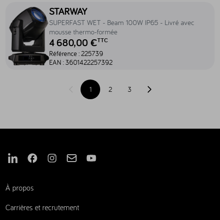
Accéder au produit SUPERFAST WET - Beam 100W IP65 - Livré av
STARWAY
SUPERFAST WET - Beam 100W IP65 - Livré avec
mousse thermo-formée
4 680,00 €
TTC
Référence :
225739
EAN :
3601422257392
1
2
3
Page précédente
Page suivante
Nous suivre sur Linkedin
Nous suivre sur Facebook
Nous suivre sur Instagram
Nous suivre sur Mail
Nous suivre sur Youtube
À propos
Carrières et recrutement