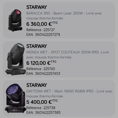
Accéder au produit BARACCA 360 - Beam Laser 260W - Livré avec
STARWAY
BARACCA 360 - Beam Laser 260W - Livré avec
mousse thermo-formée
6 360,00 €
TTC
Référence :
225727
EAN :
3601422257279
Accéder au produit MONZA WET - SPOT COUTEAUX 350W IP65 -Li
STARWAY
MONZA WET - SPOT COUTEAUX 350W IP65 -Livré
avec mousse thermo-formée
6 120,00 €
TTC
Référence :
225745
EAN :
3601422257453
Accéder au produit DAYTONA WET - Wash 19X60 RGBW IP65 - Livr
STARWAY
DAYTONA WET - Wash 19X60 RGBW IP65 - Livré avec
mousse thermo-formée
5 400,00 €
TTC
Référence :
225738
EAN :
3601422257385