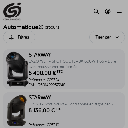
Accèder au contenu
Parc
Recherche
Mon compte
Automatique
20 produits
Filtres
Trier par
Ouvri
Accéder au produit ENZO WET - SPOT COUTEAUX 600W IP65 - Liv
STARWAY
ENZO WET - SPOT COUTEAUX 600W IP65 - Livré
avec mousse thermo-formée
8 400,00 €
TTC
Référence :
225724
EAN :
3601422257248
Accéder au produit LUSSO - Spot 320W - Conditionné en flight par 
STARWAY
LUSSO - Spot 320W - Conditionné en flight par 2
8 136,00 €
TTC
Référence :
225719