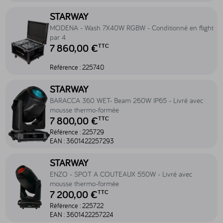
Accéder au produit MODENA - Wash 7X40W RGBW - Conditionné en f
STARWAY
MODENA - Wash 7X40W RGBW - Conditionné en flight
par 4
7 860,00 €
TTC
Référence :
225740
Accéder au produit BARACCA 360 WET- Beam 260W IP65 - Livré a
STARWAY
BARACCA 360 WET- Beam 260W IP65 - Livré avec
mousse thermo-formée
7 800,00 €
TTC
Référence :
225729
EAN :
3601422257293
Accéder au produit ENZO - SPOT A COUTEAUX 550W - Livré avec 
STARWAY
ENZO - SPOT A COUTEAUX 550W - Livré avec
mousse thermo-formée
7 200,00 €
TTC
Référence :
225722
EAN :
3601422257224