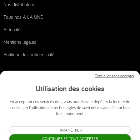
Nos distributeurs
Tous nos À LA UNE
Actualités
Mentions légales
Politique de confidentialité
Continuer sans accepter
Nous contacter
Utilisation des cookies
CSI AUDIOVISUEL
En acceptant ces services tiers, vous autorisez le dépôt et la lecture de
cookies, et l'utilisation de technologies de suivi nécessaires à leur bon
info@csi-audiovisuel.com
fonctionnement.
Mon espace client SAV accessible 24h/24 et 7j/7.
PARAMÉTRER
CONTINUER ET TOUT ACCEPTER