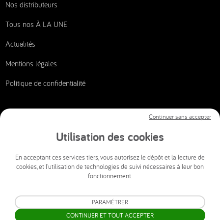
Nos distributeurs
Tous nos À LA UNE
Actualités
Mentions légales
Politique de confidentialité
Continuer sans accepter
Nous contacter
Utilisation des cookies
CSI AUDIOVISUEL
En acceptant ces services tiers, vous autorisez le dépôt et la lecture de
cookies, et l'utilisation de technologies de suivi nécessaires à leur bon
info@csi-audiovisuel.com
fonctionnement.
Mon espace client SAV accessible 24h/24 et 7j/7.
PARAMÉTRER
CONTINUER ET TOUT ACCEPTER
© 2026 CSI AUDIOVISUEL