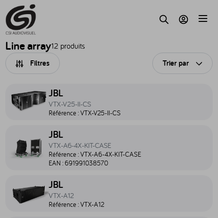
Accèder au contenu
Parc
Recherche
Mon compte
Line array
12 produits
Filtres
Trier par
Ouvri
Accéder au produit VTX-V25-II-CS - VTX-V25-II-CS
JBL
VTX-V25-II-CS
Référence :
VTX-V25-II-CS
Accéder au produit VTX-A6-4X-KIT-CASE - VTX-A6-4X-KIT-CASE
JBL
VTX-A6-4X-KIT-CASE
Référence :
VTX-A6-4X-KIT-CASE
EAN :
691991038570
Accéder au produit VTX-A12 - VTX-A12
JBL
VTX-A12
Référence :
VTX-A12