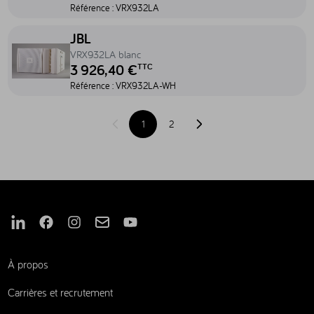
Référence :
VRX932LA
Accéder au produit VRX932LA blanc - VRX932LA-WH
JBL
VRX932LA blanc
3 926,40 €
TTC
Référence :
VRX932LA-WH
1
2
Page précédente
Page suivante
Nous suivre sur Linkedin
Nous suivre sur Facebook
Nous suivre sur Instagram
Nous suivre sur Mail
Nous suivre sur Youtube
À propos
Carrières et recrutement