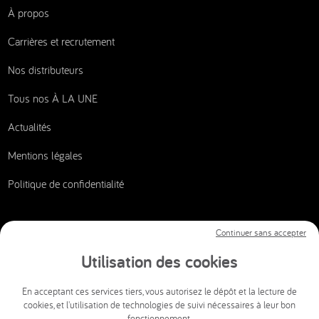
À propos
Carrières et recrutement
Nos distributeurs
Tous nos À LA UNE
Actualités
Mentions légales
Politique de confidentialité
Continuer sans accepter
Nous contacter
Utilisation des cookies
CSI AUDIOVISUEL
En acceptant ces services tiers, vous autorisez le dépôt et la lecture de
cookies, et l'utilisation de technologies de suivi nécessaires à leur bon
info@csi-audiovisuel.com
fonctionnement.