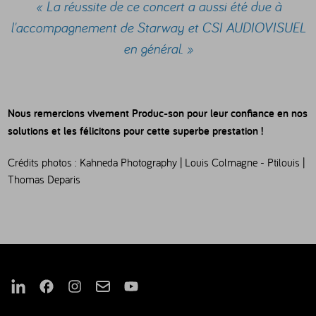
« La réussite de ce concert a aussi été due à
l'accompagnement de Starway et CSI AUDIOVISUEL
en général. »
Nous remercions vivement Produc-son pour leur confiance en nos
solutions et les félicitons pour cette superbe prestation !
Crédits photos : Kahneda Photography | Louis Colmagne - Ptilouis |
Thomas Deparis
Nous suivre sur Linkedin
Nous suivre sur Facebook
Nous suivre sur Instagram
Nous suivre sur Mail
Nous suivre sur Youtube